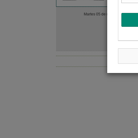
Una nue
Martes 05 de marzo
protoz
Desarrollé
infección 
de entrega
experimen