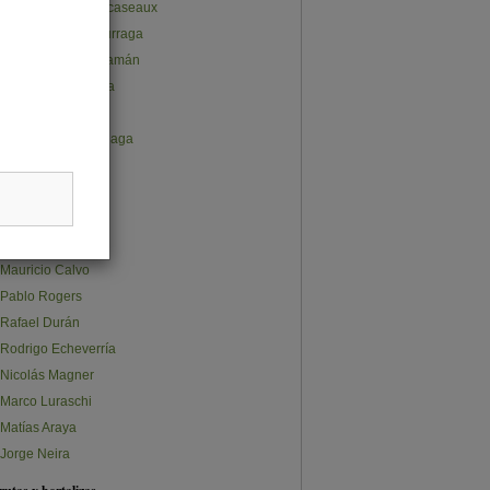
Juan Pablo Subercaseaux
José Gabriel Undurraga
Ana Lucía Cusihuamán
Claudio Salvatierra
Carlos Furche
Constanza Olalquiaga
Claudia Quappe
Stephanie Ávalos
Sebastián Norris
Sebastián Osman
Mauricio Calvo
Pablo Rogers
Rafael Durán
Rodrigo Echeverría
Nicolás Magner
Marco Luraschi
Matías Araya
Jorge Neira