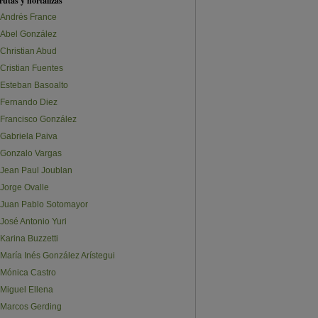
rutas y hortalizas
Andrés France
Abel González
Christian Abud
Cristian Fuentes
Esteban Basoalto
Fernando Diez
Francisco González
Gabriela Paiva
Gonzalo Vargas
Jean Paul Joublan
Jorge Ovalle
Juan Pablo Sotomayor
José Antonio Yuri
Karina Buzzetti
María Inés González Arístegui
Mónica Castro
Miguel Ellena
Marcos Gerding