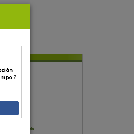
pción
conomía y gestión
Campo ?
Gregorio Billikopf
Fernando Araya
Francisco Galli
Gonzalo Manzano
Gustavo Rojas
Gonzalo Muñoz
Germán Sims
Karen Meier Mellado