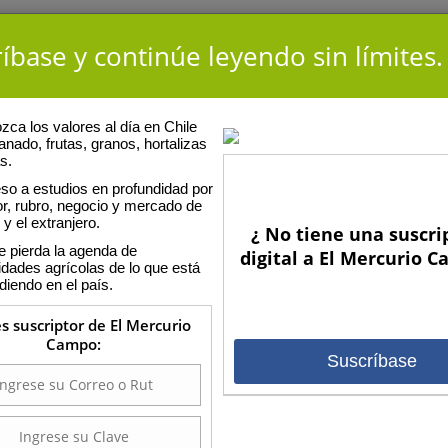
íbase y continúe leyendo sin límites.
ca los valores al día en Chile
anado, frutas, granos, hortalizas
s.
so a estudios en profundidad por
or, rubro, negocio y mercado de
 y el extranjero.
¿ No tiene una suscri
E
e pierda la agenda de
digital a El Mercurio 
idades agrícolas de lo que está
diendo en el país.
rio de la Universidad Mayor, magister en medicina veterinaria
en la Universidad de California, Davis (UCD). En la actualidad es
es suscriptor de El Mercurio
orado de Patología Comparada de la Escuela de Medicina
Campo:
D. Sus áreas de experiencia abarcan estudios de epidemiología,
Suscríbase
lisis de riesgo y detección de parásitos protozoarios en agua dulce y
s bivalvos y heces a través de métodos de laboratorio cuantitativos