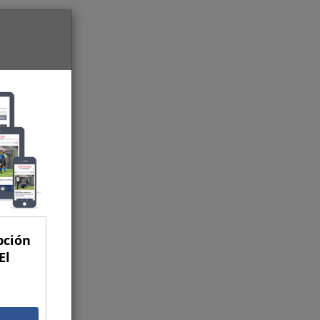
pción
El