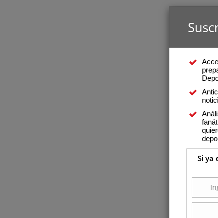
Suscr
Acce
prepa
Depo
Anti
notic
Análi
fanát
quier
depo
Si ya 