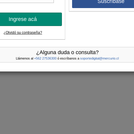
Suscríbase
Ingrese acá
¿Olvidó su contraseña?
¿Alguna duda o consulta?
Llámenos al
+562 27536300
ó escríbanos a
soportedigital@mercurio.cl