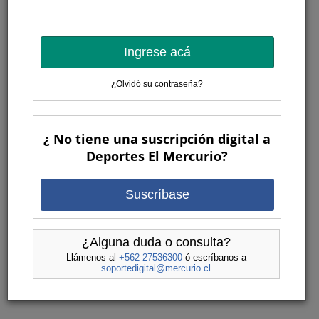
Ingrese acá
¿Olvidó su contraseña?
¿ No tiene una suscripción digital a
Deportes El Mercurio?
Suscríbase
¿Alguna duda o consulta?
Llámenos al
+562 27536300
ó escríbanos a
soportedigital@mercurio.cl