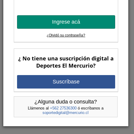
Ingrese acá
¿Olvidó su contraseña?
¿ No tiene una suscripción digital a
Deportes El Mercurio?
Suscríbase
¿Alguna duda o consulta?
Llámenos al
+562 27536300
ó escríbanos a
soportedigital@mercurio.cl