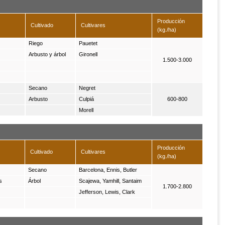
Producción
Cultivado
Cultivares
(kg./ha)
Riego
Pauetet
Arbusto y árbol
Gironell
1.500-3.000
Secano
Negret
Arbusto
Culpiá
600-800
Morell
Producción
Cultivado
Cultivares
(kg./ha)
Secano
Barcelona, Ennis, Butler
s
Árbol
Scajewa, Yamhill, Santaim
1.700-2.800
Jefferson, Lewis, Clark