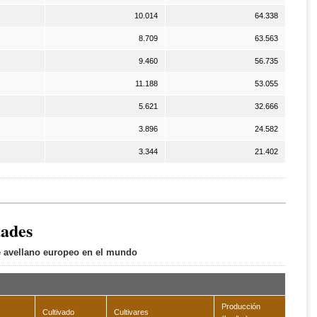
10.014
64.338
8.709
63.563
9.460
56.735
11.188
53.055
5.621
32.666
3.896
24.582
3.344
21.402
dades
de avellano europeo en el mundo
Producción
Cultivado
Cultivares