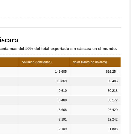
áscara
senta más del 50% del total exportado sin cáscara en el mundo.
Volumen (toneladas)
Valor (Miles de dólares)
149.605
892.254
13.869
89.406
9.610
50.218
8.468
35.172
3.668
26.420
2.191
12.242
2.109
11.808