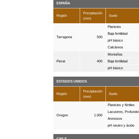
ESPAÑA
Precipitación
Región
Suelo
(mm)
Planicies
Baja fertilidad
Tarragona
500
pH básico
Calcáreos
Montañas
Piorat
400
Baja fertilidad
pH básico
ESTADOS UNIDOS
Precipitación
Región
Suelo
(mm)
Planicies y fértiles
Lacustres, Profundo
Oregon
1.000
Arenosos
pH neutro y ácido
CHILE