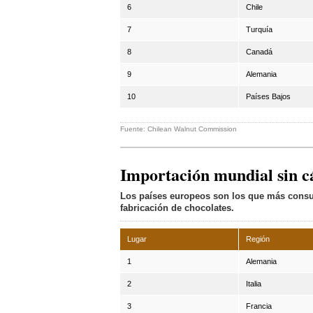
6
Chile
7
Turquía
8
Canadá
9
Alemania
10
Países Bajos
Fuente: Chilean Walnut Commission
Importación mundial sin c
Los países europeos son los que más consum
fabricación de chocolates.
Lugar
Región
1
Alemania
2
Italia
3
Francia