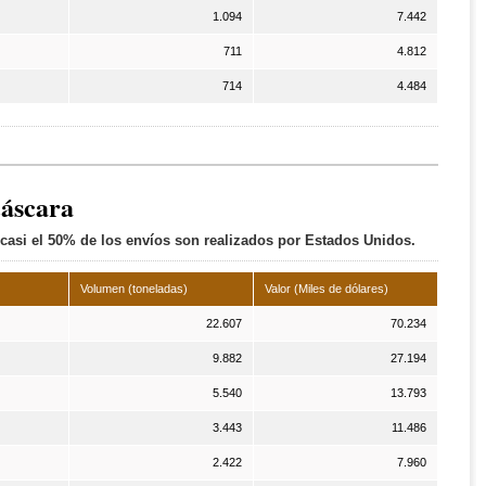
1.094
7.442
711
4.812
714
4.484
cáscara
í casi el 50% de los envíos son realizados por Estados Unidos.
Volumen (toneladas)
Valor (Miles de dólares)
22.607
70.234
9.882
27.194
5.540
13.793
3.443
11.486
2.422
7.960