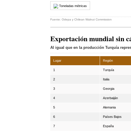
Toneladas métricas
Fuente: Odepa y Chilean Walnut Commission
Exportación mundial sin c
Al igual que en la producción Turquía repre
Lugar
Región
1
Turquía
2
Italia
3
Georgia
4
Azerbaiján
5
Alemania
6
Países Bajos
7
España