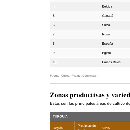
4
Bélgica
5
Canadá
6
Suiza
7
Rusia
8
España
9
Egipto
10
Países Bajos
Fuente: Chilean Walnut Commission
Zonas productivas y varie
Estas son las principales áreas de cultivo 
TURQUÍA
Precipitación
Región
Suelo