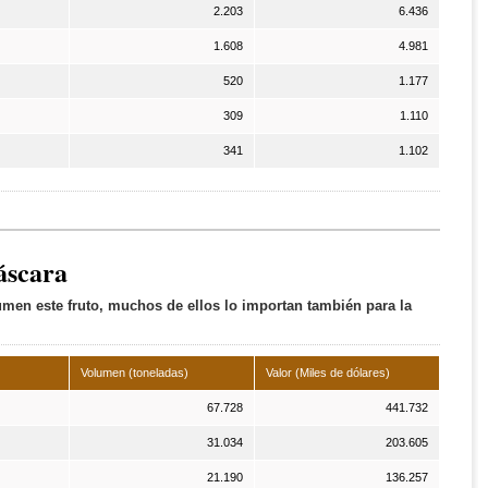
2.203
6.436
1.608
4.981
520
1.177
309
1.110
341
1.102
áscara
en este fruto, muchos de ellos lo importan también para la
Volumen (toneladas)
Valor (Miles de dólares)
67.728
441.732
31.034
203.605
21.190
136.257