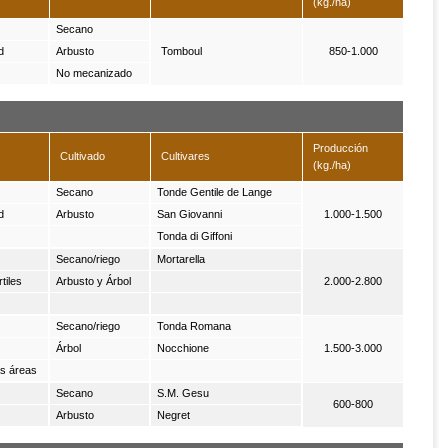
(kg./ha)
Secano
d
Arbusto
Tomboul
850-1.000
No mecanizado
Producción
Cultivado
Cultivares
(kg./ha)
Secano
Tonde Gentile de Lange
d
Arbusto
San Giovanni
1.000-1.500
Tonda di Giffoni
Secano/riego
Mortarella
tiles
Arbusto y Árbol
2.000-2.800
Secano/riego
Tonda Romana
Árbol
Nocchione
1.500-3.000
s áreas
Secano
S.M. Gesu
600-800
Arbusto
Negret