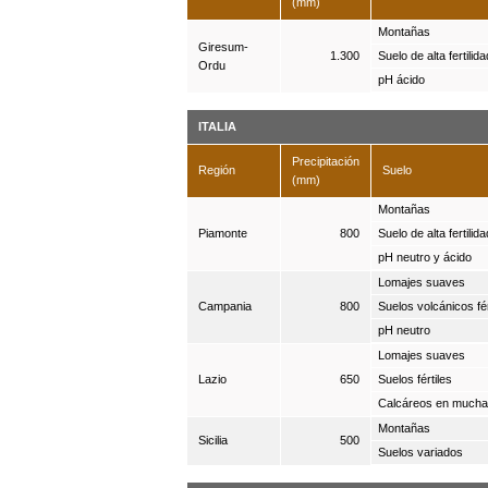
(mm)
Montañas
Giresum-
1.300
Suelo de alta fertilida
Ordu
pH ácido
ITALIA
Precipitación
Región
Suelo
(mm)
Montañas
Piamonte
800
Suelo de alta fertilida
pH neutro y ácido
Lomajes suaves
Campania
800
Suelos volcánicos fér
pH neutro
Lomajes suaves
Lazio
650
Suelos fértiles
Calcáreos en mucha
Montañas
Sicilia
500
Suelos variados