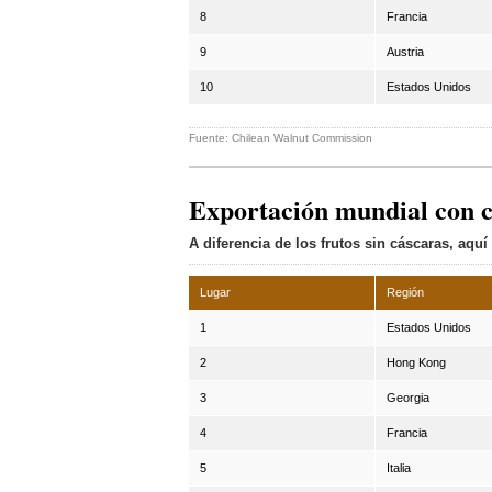
8
Francia
9
Austria
10
Estados Unidos
Fuente: Chilean Walnut Commission
Exportación mundial con 
A diferencia de los frutos sin cáscaras, aqu
Lugar
Región
1
Estados Unidos
2
Hong Kong
3
Georgia
4
Francia
5
Italia