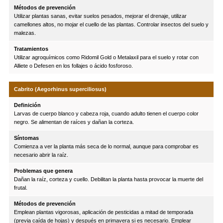
Métodos de prevención
Utilizar plantas sanas, evitar suelos pesados, mejorar el drenaje, utilizar
camellones altos, no mojar el cuello de las plantas. Controlar insectos del suelo y
malezas.
Tratamientos
Utilizar agroquímicos como Ridomil Gold o Metalaxil para el suelo y rotar con
Alliete o Defesen en los follajes o ácido fosforoso.
Cabrito (Aegorhinus superciliosus)
Definición
Larvas de cuerpo blanco y cabeza roja, cuando adulto tienen el cuerpo color
negro. Se alimentan de raíces y dañan la corteza.
Síntomas
Comienza a ver la planta más seca de lo normal, aunque para comprobar es
necesario abrir la raíz.
Problemas que genera
Dañan la raíz, corteza y cuello. Debilitan la planta hasta provocar la muerte del
frutal.
Métodos de prevención
Emplean plantas vigorosas, aplicación de pesticidas a mitad de temporada
(previa caída de hojas) y después en primavera si es necesario. Emplear