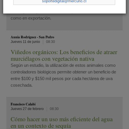
soportedigital@mercurio.cl
soporte a procedimientos legales que guarden relación
con registros y tolerancias tanto para mercado interno
como en exportación.
Annia Rodríguez - San Pedro
Jueves 11 de junio
08:30
Viñedos orgánicos: Los beneficios de atraer
murciélagos con vegetación nativa
Según un estudio, la utilización de estos animales como
controladores biológicos permite obtener un beneficio de
entre $100 y $150 mil pesos por cada hectárea de uva
cosechada.
Francisco Calabi
Jueves 27 de febrero
08:30
Cómo hacer un uso más eficiente del agua
en un contexto de sequía