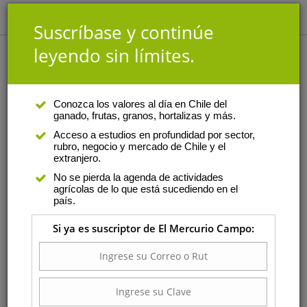
Suscríbase y continúe
leyendo sin límites.
Análisis
Conozca los valores al día en Chile del
ganado, frutas, granos, hortalizas y más.
Ruben Antonio Massaro
Acceso a estudios en profundidad por sector,
rubro, negocio y mercado de Chile y el
Recomendaciones para
extranjero.
evitar la deriva a la hora
No se pierda la agenda de actividades
de pulverizar
agrícolas de lo que está sucediendo en el
país.
Para lograr este objetivo es
clave que se escoja el momento
Si ya es suscriptor de El Mercurio Campo:
apropiado para realizar las
aplicaciones y se utilicen la
técnica y tecnología adecuadas.
Miércoles 02 de junio