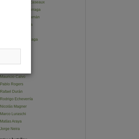
Juan Pablo Subercaseaux
José Gabriel Undurraga
Ana Lucía Cusihuamán
Claudio Salvatierra
Carlos Furche
Constanza Olalquiaga
Claudia Quappe
Stephanie Ávalos
Sebastián Norris
Sebastián Osman
Mauricio Calvo
Pablo Rogers
Rafael Durán
Rodrigo Echeverría
Nicolás Magner
Marco Luraschi
Matías Araya
Jorge Neira