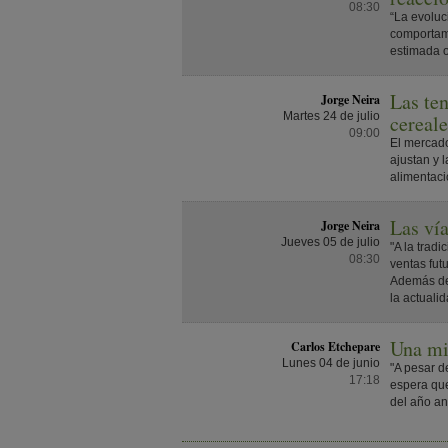
08:30
“La evoluc
comportami
estimada o
Las ten
Jorge Neira
Martes 24 de julio
cereale
09:00
El mercado
ajustan y 
alimentaci
Las vía
Jorge Neira
Jueves 05 de julio
"A la trad
08:30
ventas fut
Además de 
la actualid
Una mi
Carlos Etchepare
Lunes 04 de junio
"A pesar d
17:18
espera que
del año ant