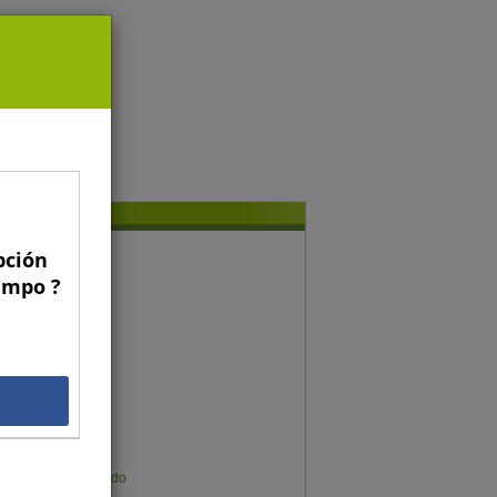
pción
conomía y gestión
Campo ?
Gregorio Billikopf
Fernando Araya
Francisco Galli
Gonzalo Manzano
Gustavo Rojas
Gonzalo Muñoz
Germán Sims
Karen Meier Mellado