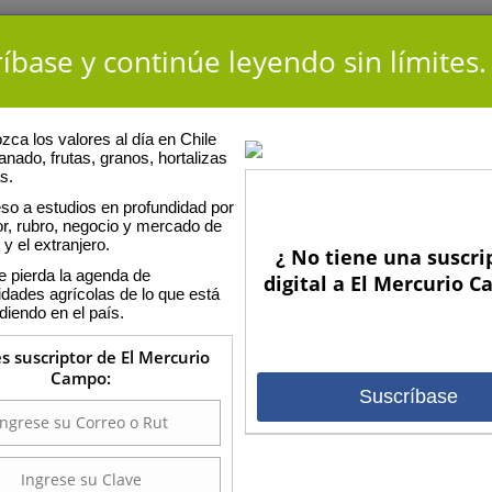
íbase y continúe leyendo sin límites.
ca los valores al día en Chile
anado, frutas, granos, hortalizas
s.
so a estudios en profundidad por
or, rubro, negocio y mercado de
 y el extranjero.
¿ No tiene una suscri
E
e pierda la agenda de
digital a El Mercurio 
nio Massaro
idades agrícolas de lo que está
diendo en el país.
ar una adecuada aplicación de fungicidas en
es suscriptor de El Mercurio
rigo
Campo:
un correcto manejo puede provocar la aparición de enfermedades
Suscríbase
la, septoriosis y roya de la hoja.
lio