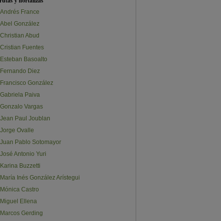
rutas y hortalizas
Andrés France
Abel González
Christian Abud
Cristian Fuentes
Esteban Basoalto
Fernando Diez
Francisco González
Gabriela Paiva
Gonzalo Vargas
Jean Paul Joublan
Jorge Ovalle
Juan Pablo Sotomayor
José Antonio Yuri
Karina Buzzetti
María Inés González Arístegui
Mónica Castro
Miguel Ellena
Marcos Gerding