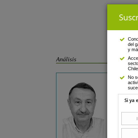
Suscr
Conoz
del g
y má
Acce
Análisis
sect
Chile
No s
Ruben Anto
activ
suce
Cómo realiz
Si ya 
cultivo de t
No llevar a cabo 
como mancha amaril
Miércoles 01 de ju