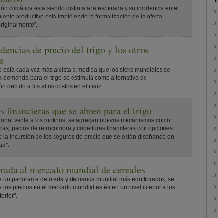
F
ión climática esta siendo distinta a la esperada y su incidencia en el
ento productivo está impidiendo la formalización de la oferta
riginalmente”.
dencias de precio del trigo y los otros
s
 está cada vez más alcista a medida que los stoks mundiales se
la demanda para el trigo se estimula como alternativa de
ón debido a los altos costos en el maíz.
s financieras que se abren para el trigo
icional venta a los molinos, se agregan nuevos mecanismos como
uras, pactos de retrocompra y coberturas financieras con opciones.
la incursión de los seguros de precio que se están diseñando en
ad".
rada al mercado mundial de cereales
e un panorama de oferta y demanda mundial más equilibrados, se
 los precios en el mercado mundial estén en un nivel inferior a los
erior".