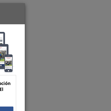
pción
El