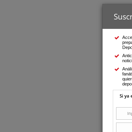
Suscr
Acce
prepa
Depo
Anti
notic
Análi
fanát
quier
depo
Si ya 