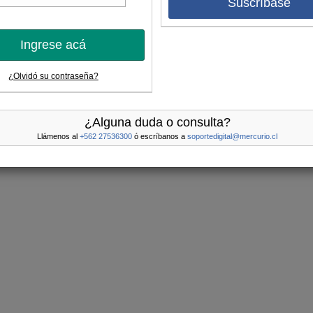
Suscríbase
Ingrese acá
¿Olvidó su contraseña?
¿Alguna duda o consulta?
Llámenos al
+562 27536300
ó escríbanos a
soportedigital@mercurio.cl