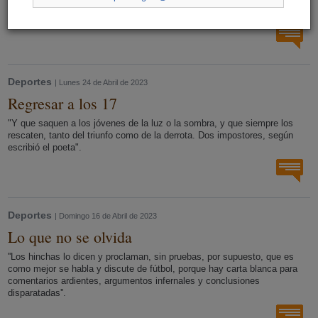
atracaba en el puerto y entre los pasajeros que descendían un alemán
que venía de Chile: Rudi Gutendorf''.
Deportes
| Lunes 24 de Abril de 2023
Regresar a los 17
"Y que saquen a los jóvenes de la luz o la sombra, y que siempre los
rescaten, tanto del triunfo como de la derrota. Dos impostores, según
escribió el poeta".
Deportes
| Domingo 16 de Abril de 2023
Lo que no se olvida
''Los hinchas lo dicen y proclaman, sin pruebas, por supuesto, que es
como mejor se habla y discute de fútbol, porque hay carta blanca para
comentarios ardientes, argumentos infernales y conclusiones
disparatadas''.