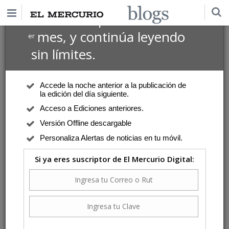
$1 USD
Suscríbete por
el 1
mes, y continúa leyendo
er
Martínez, Antonio
sin límites.
Deportes
| Domingo 5 de Julio de 2026
La gran selfie
Accede la noche anterior a la publicación de
''Alguna vez en la vida, entonces, debemos ir a un Mundial''.
la edición del día siguiente.
Acceso a Ediciones anteriores.
Versión Offline descargable
Personaliza Alertas de noticias en tu móvil.
Deportes
| Domingo 31 de Marzo de 2024
Pago, fila y ventanilla
Si ya eres suscriptor de El Mercurio Digital:
''Chile les está agradecido, pero ya está bueno ya. Tienen que darse
cuenta. Háganlo fácil, por favor''.
Deportes