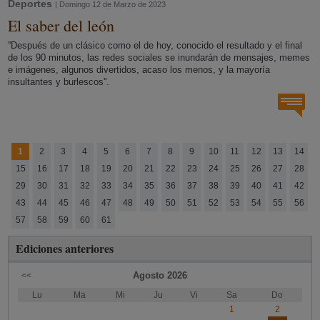
Deportes
| Domingo 12 de Marzo de 2023
El saber del león
''Después de un clásico como el de hoy, conocido el resultado y el final
de los 90 minutos, las redes sociales se inundarán de mensajes, memes
e imágenes, algunos divertidos, acaso los menos, y la mayoría
insultantes y burlescos''.
1
2
3
4
5
6
7
8
9
10
11
12
13
14
15
16
17
18
19
20
21
22
23
24
25
26
27
28
29
30
31
32
33
34
35
36
37
38
39
40
41
42
43
44
45
46
47
48
49
50
51
52
53
54
55
56
57
58
59
60
61
Ediciones anteriores
Agosto
2026
<<
Lu
Ma
Mi
Ju
Vi
Sa
Do
1
2