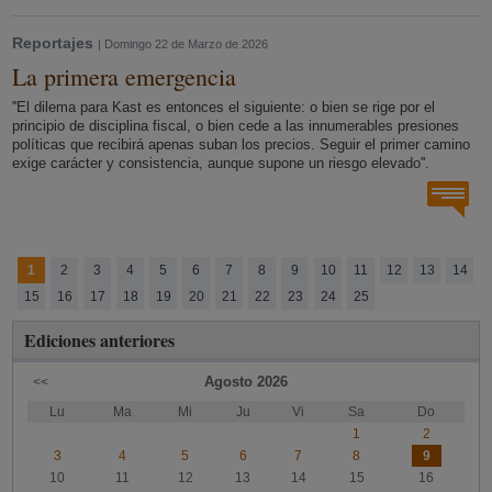
Reportajes
| Domingo 22 de Marzo de 2026
La primera emergencia
''El dilema para Kast es entonces el siguiente: o bien se rige por el
principio de disciplina fiscal, o bien cede a las innumerables presiones
políticas que recibirá apenas suban los precios. Seguir el primer camino
exige carácter y consistencia, aunque supone un riesgo elevado''.
1
2
3
4
5
6
7
8
9
10
11
12
13
14
15
16
17
18
19
20
21
22
23
24
25
Ediciones anteriores
Agosto
2026
<<
Lu
Ma
Mi
Ju
Vi
Sa
Do
1
2
3
4
5
6
7
8
9
10
11
12
13
14
15
16