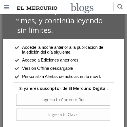
$1 USD
Suscríbete por
el 1
mes, y continúa leyendo
er
Mansuy, Daniel
sin límites.
Reportajes
| Domingo 26 de Julio de 2026
La música de Johannes
Accede la noche anterior a la publicación de
''En el fondo, Kaiser ha lanzado una advertencia: si no proponen algo
la edición del día siguiente.
más sofisticado, si no se empeñan un poco más, no tendremos
Acceso a Ediciones anteriores.
escrúpulos en pasar por caja. Que nadie diga que no les avisaron''.
Versión Offline descargable
Personaliza Alertas de noticias en tu móvil.
Si ya eres suscriptor de El Mercurio Digital:
Reportajes
| Domingo 12 de Julio de 2026
La anarquía opositora
''La oposición necesita —más que nunca— algo de imaginación política,
pero solo encuentra reflejos gastados que no conducen a nada''.