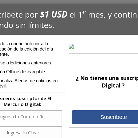
$1 USD
críbete por
el 1
mes, y conti
er
ndo sin límites.
:21
e la noche anterior a la
cación de la edición del día
ente.
Edi
so a Ediciones anteriores.
 2020
<<
ión Offline descargable
l
¿ No tienes una suscri
Lu
naliza Alertas de noticias en
Digital ?
r haberla distinguido tardíamente... Ahora la deuda parece estar
vil.
3
10
 ya eres suscriptor de El
17
Mercurio Digital:
24
31
Suscríbete
, el país no supo aprovechar a Marta Blanco".
Com