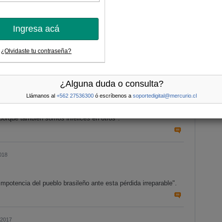
Más
Ingresa acá
¿Olvidaste tu contraseña?
50, a los 756 millones de personas".
¿Alguna duda o consulta?
Llámanos al
+562 27536300
ó escríbenos a
soportedigital@mercurio.cl
orque también somos infelices en otros".
018
 impotencia del pueblo brasileño ante esta pérdida irreparable".
 2017