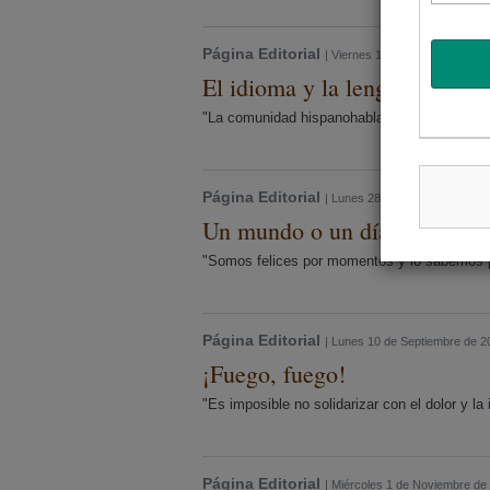
Página Editorial
| Viernes 1 de Marzo de 2019
El idioma y la lengua
"La comunidad hispanohablante llegará, en 20
Página Editorial
| Lunes 28 de Enero de 2019
Un mundo o un día feliz
"Somos felices por momentos y lo sabemos p
Página Editorial
| Lunes 10 de Septiembre de 2
¡Fuego, fuego!
"Es imposible no solidarizar con el dolor y la
Página Editorial
| Miércoles 1 de Noviembre de