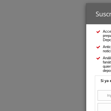
Suscr
Acce
prepa
Depo
Anti
notic
Análi
fanát
quier
depo
Si ya 