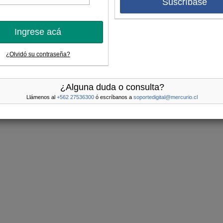
Suscríbase
Ingrese acá
¿Olvidó su contraseña?
¿Alguna duda o consulta?
Llámenos al
+562 27536300
ó escríbanos a
soportedigital@mercurio.cl