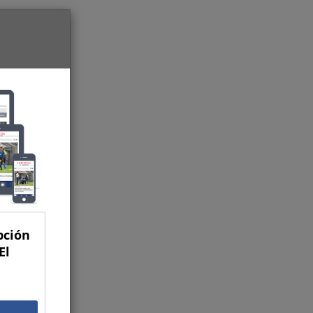
pción
El