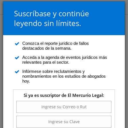
Suscríbase y continúe
leyendo sin límites.
Agenda
Jueves 12 de diciembre
Conozca el reporte jurídico de fallos
Semana sin eventos programados
destacados de la semana.
Acceda a la agenda de eventos jurídicos más
relevantes para el sector.
Infórmese sobre reclutamientos y
Diciembre
2024
nombramientos en los estudios de abogados
hoy.
L
M
M
J
V
S
D
Si ya es suscriptor de El Mercurio Legal:
25
26
27
28
29
30
1
2
3
4
5
6
7
8
9
10
11
12
13
14
15
16
17
18
19
20
21
22
23
24
25
26
27
28
29