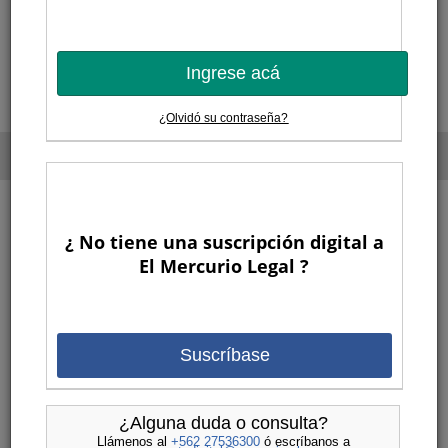
30
31
1
2
3
4
5
<<
Semana
>>
Ingrese acá
¿Olvidó su contraseña?
¿ No tiene una suscripción digital a
El Mercurio Legal ?
Suscríbase
¿Alguna duda o consulta?
Llámenos al
+562 27536300
ó escríbanos a