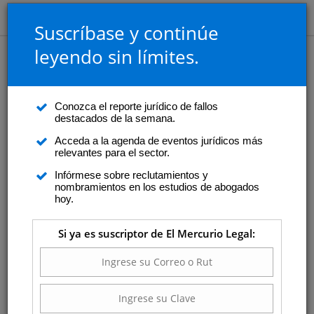
Suscríbase y continúe
leyendo sin límites.
Agenda
Viernes 10 de julio
Conozca el reporte jurídico de fallos
Seminario “Invalidación de la
Viernes 10 de
destacados de la semana.
julio 2026
RCA, una mirada desde los datos”
Acceda a la agenda de eventos jurídicos más
relevantes para el sector.
Con la participación de la ministra del
Medio Ambiente, María Francisca Toledo,
Infórmese sobre reclutamientos y
nombramientos en los estudios de abogados
la Facultad de Derecho de la U. del
hoy.
Desarrollo, en colaboración con la
Comisión Nacional de Productividad,
Si ya es suscriptor de El Mercurio Legal:
realizarán esta actividad.
La jornada será un espacio de análisis
técnico y debate para evaluar la propuesta
legislativa, que busca limitar el recurso de