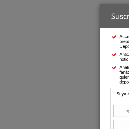
Suscr
Acce
prepa
Depo
Anti
notic
Análi
fanát
quier
depo
Si ya 