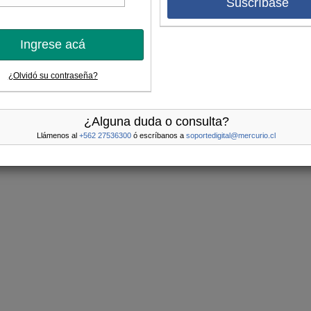
Suscríbase
Ingrese acá
¿Olvidó su contraseña?
¿Alguna duda o consulta?
Llámenos al
+562 27536300
ó escríbanos a
soportedigital@mercurio.cl