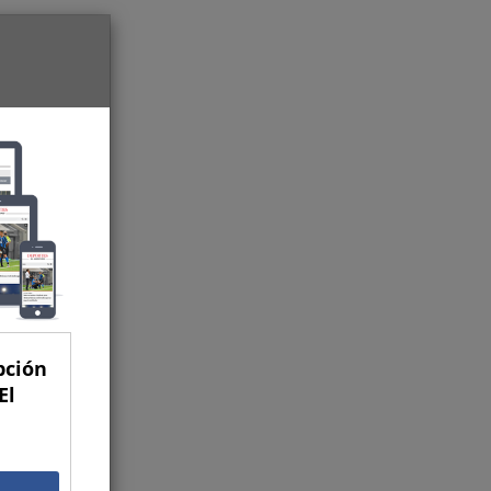
pción
El