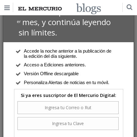
$1 USD
Suscríbete por
el 1
mes, y continúa leyendo
er
Jeftanovic, Andrea
sin límites.
Wikén
| Viernes 7 de Febrero de 2020
Las audaces intervenciones escénicas del
Accede la noche anterior a la publicación de
colectivo Lastesis
la edición del día siguiente.
“Antes de su reconocido trabajo ‘Un violador en tu camino', ya habían
Acceso a Ediciones anteriores.
explorado en una audaz fórmula que cruza teoría, cuerpo y feminismo,
Versión Offline descargable
en la pieza ‘Patriarcado y Capital es alianza criminal'”.
Personaliza Alertas de noticias en tu móvil.
Si ya eres suscriptor de El Mercurio Digital:
Wikén
| Viernes 10 de Enero de 2020
Teatro liberado en el verano
“El jueves 16 se inaugura otro festival: ENTEPOLA, la iniciativa artística
comunitaria al aire libre y con acceso gratuito más antigua de Chile, una
fiesta de las artes escénicas para las comunidades más populares de la