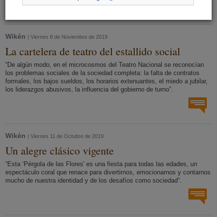
Wikén
| Viernes 8 de Noviembre de 2019
La cartelera de teatro del estallido social
“De algún modo, en el microcosmos del Teatro Nacional se reconocían
los problemas sociales de la sociedad completa: la falta de contratos
formales, los bajos sueldos, los horarios extenuantes, el miedo a jubilar,
los liderazgos abusivos, la influencia del gobierno de turno”.
Wikén
| Viernes 11 de Octubre de 2019
Un alegre clásico vigente
“Esta ‘Pérgola de las Flores' es una fiesta para todas las edades, un
espectáculo coral que renace para divertirnos, emocionarnos y contarnos
mucho de nuestra identidad y de los desafíos como sociedad”.