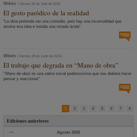
Wikén
| Viernes 26 de Julio de 2019
El gesto paródico de la realidad
“La obra pretende ser una comedia, pero hay una incomodidad que
arruina esa idea e instala una mirada ácida”.
Wikén
| Viernes 28 de Junio de 2019
El trabajo que degrada en “Mano de obra”
"'Mano de obra' es una sátira social poderosísima que nos debiera hacer
pensar y reaccionar".
1
2
3
4
5
6
7
8
Ediciones anteriores
Agosto
2026
<<