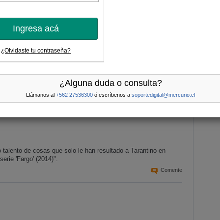
la tranquilidad del terreno conocido de los conflictos...".
Comente
Más
Ingresa acá
¿Olvidaste tu contraseña?
s momentos, pero que parece relegada desde ya a la segunda
adójicamente, de la falta de magia en un mundo que alguna vez la
¿Alguna duda o consulta?
Llámanos al
+562 27536300
ó escríbenos a
soportedigital@mercurio.cl
Comente
o talento de cosas que solo le han resultado a Tarantino en
serie 'Fargo' (2014)".
Comente