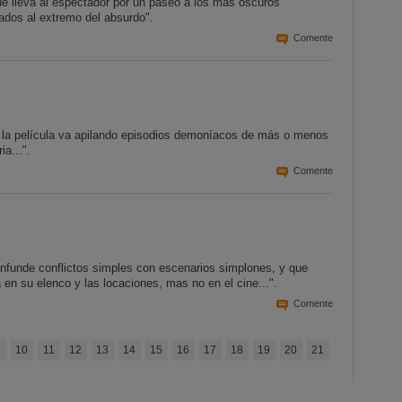
 que lleva al espectador por un paseo a los más oscuros
vados al extremo del absurdo".
Comente
, la película va apilando episodios demoníacos de más o menos
a...".
Comente
confunde conflictos simples con escenarios simplones, y que
 en su elenco y las locaciones, mas no en el cine...".
Comente
10
11
12
13
14
15
16
17
18
19
20
21