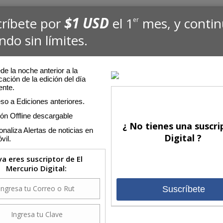
$1 USD
críbete por
el 1
mes, y conti
er
ndo sin límites.
:32
e la noche anterior a la
cación de la edición del día
ente.
Edi
so a Ediciones anteriores.
<<
ión Offline descargable
ujer hecha a sí misma”
¿ No tienes una suscri
Lu
naliza Alertas de noticias en
Digital ?
se rinde constantemente a la caricatura y que, pese a apuntar a
vil.
3
o con mensaje importante, termina aterrizando
10
 ya eres suscriptor de El
17
Comente
Mercurio Digital:
24
31
Suscríbete
Com
iene la virtud (y el defecto, podrían decir algunos) de evadir