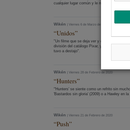
cualquier lugar común y le niega al espectador 
Wikén
| Viernes 6 de Marzo de 2020
“Unidos”
"Un filme que se deja ver y que tiene bueno
división del catálogo Pixar, y que trata, par
tuvo a destajo".
Wikén
| Viernes 28 de Febrero de 2020
“Hunters”
“'Hunters' se siente como un refrito sin much
'Bastardos sin gloria' (2009) o a Hawley en la 
Wikén
| Viernes 21 de Febrero de 2020
“Push”