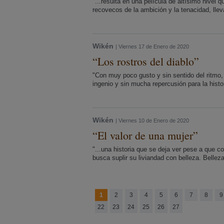
"...resulta en una película de altísimo nivel
recovecos de la ambición y la tenacidad, lle
Wikén
| Viernes 17 de Enero de 2020
“Los rostros del diablo”
"Con muy poco gusto y sin sentido del ritmo
ingenio y sin mucha repercusión para la histori
Wikén
| Viernes 10 de Enero de 2020
“El valor de una mujer”
"...una historia que se deja ver pese a que 
busca suplir su liviandad con belleza. Belleza
1
2
3
4
5
6
7
8
9
22
23
24
25
26
27