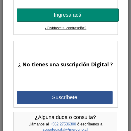
Página Editorial
| Lunes 8 de Junio de 2026
Intransigencia política
Ingresa acá
En otras palabras, ser incapaz de someter las propias convicciones al
diálogo o análisis crítico.
¿Olvidaste tu contraseña?
6 Comentarios
Página Editorial
| Lunes 11 de Mayo de 2026
Mayo en la memoria
¿ No tienes una suscripción Digital ?
Es una historia de desastres, pero también de esfuerzos comunitarios e
institucionales, de resiliencia y reinvención.
1 Comentario
Suscríbete
Página Editorial
| Lunes 13 de Abril de 2026
El congresal y la verdad
¿Alguna duda o consulta?
Hay antecedentes sobre presos políticos en Cuba desde que se instaló
Llámanos al
+562 27536300
ó escríbenos a
el régimen.
soportedigital@mercurio.cl