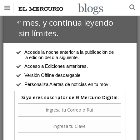
$1 USD
Suscríbete por
el 1
mes, y continúa leyendo
er
Góngora, Álvaro
sin límites.
Página Editorial
| Lunes 3 de Agosto de 2026
Inviernos de antaño
Accede la noche anterior a la publicación de
El asunto es que esas inundaciones urbanas y rurales dejaron altos
la edición del día siguiente.
índices de pobreza e insalubridad.
Acceso a Ediciones anteriores.
4 Comentarios
Versión Offline descargable
Personaliza Alertas de noticias en tu móvil.
Página Editorial
| Lunes 6 de Julio de 2026
Si ya eres suscriptor de El Mercurio Digital:
Mejorar la natalidad
Entre los años 1880 y 1930, la realidad era crítica para el tramo infantil,
pero su impacto demográfico negativo no fue importante.
1 Comentario