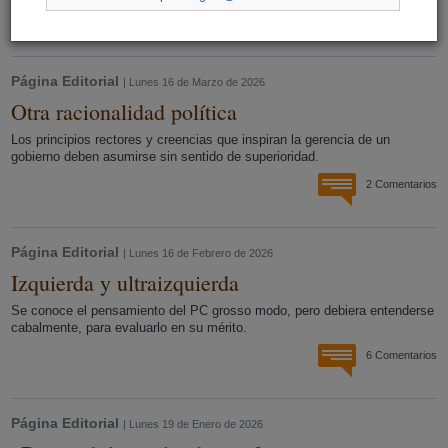
1 Comentario
Página Editorial
| Lunes 16 de Marzo de 2026
Otra racionalidad política
Los principios rectores y creencias que inspiran la gerencia de un
gobierno deben asumirse sin sentido de superioridad.
2 Comentarios
Página Editorial
| Lunes 16 de Febrero de 2026
Izquierda y ultraizquierda
Se conoce el pensamiento del PC grosso modo, pero debiera entenderse
cabalmente, para evaluarlo en su mérito.
6 Comentarios
Página Editorial
| Lunes 19 de Enero de 2026