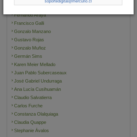
soportedigital@mercurio.cl
Gregorio Billikopf
Fernando Araya
Francisco Galli
Gonzalo Manzano
Gustavo Rojas
Gonzalo Muñoz
Germán Sims
Karen Meier Mellado
Juan Pablo Subercaseaux
José Gabriel Undurraga
Ana Lucía Cusihuamán
Claudio Salvatierra
Carlos Furche
Constanza Olalquiaga
Claudia Quappe
Stephanie Ávalos