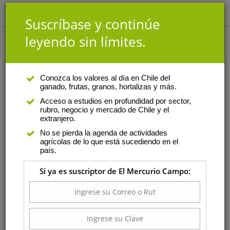
Suscríbase y continúe
leyendo sin límites.
Análisis
|
Autor
Conozca los valores al día en Chile del
ganado, frutas, granos, hortalizas y más.
Tomás Vicente
Acceso a estudios en profundidad por sector,
rubro, negocio y mercado de Chile y el
Es ingeniero agrónomo con
extranjero.
mención en fruticultura y riego
No se pierda la agenda de actividades
tecnificado de la Pontificia
agrícolas de lo que está sucediendo en el
Universidad Católica de Chile.
país.
Además, es gerente comercial
Si ya es suscriptor de El Mercurio Campo:
de WiseConn para
Latinoamérica, donde se
encarga de realizar la
planificación y estrategias de venta para los mercados
de Chile, Perú y Argentina principalmente.