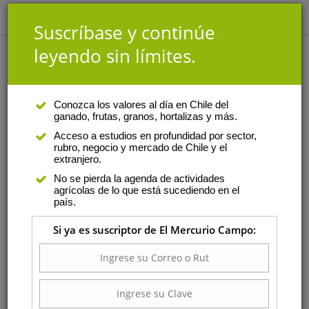
Suscríbase y continúe
leyendo sin límites.
Análisis
|
Autor
Conozca los valores al día en Chile del
ganado, frutas, granos, hortalizas y más.
Germán Sims
Acceso a estudios en profundidad por sector,
rubro, negocio y mercado de Chile y el
Es abogado de la Pontificia
extranjero.
Universidad Católica de Chile y
No se pierda la agenda de actividades
experto en derecho Económico-
agrícolas de lo que está sucediendo en el
Comercial. En la actualidad se
país.
desempeña como jefe del Área
Si ya es suscriptor de El Mercurio Campo:
Legal de Utilitas donde se
relaciona con temas como
contratación mercantil,
transportes, derecho internacional y arbitraje.