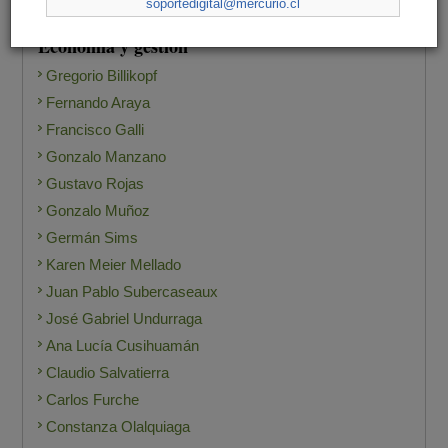
soportedigital@mercurio.cl
Economía y gestión
Gregorio Billikopf
Fernando Araya
Francisco Galli
Gonzalo Manzano
Gustavo Rojas
Gonzalo Muñoz
Germán Sims
Karen Meier Mellado
Juan Pablo Subercaseaux
José Gabriel Undurraga
Ana Lucía Cusihuamán
Claudio Salvatierra
Carlos Furche
Constanza Olalquiaga