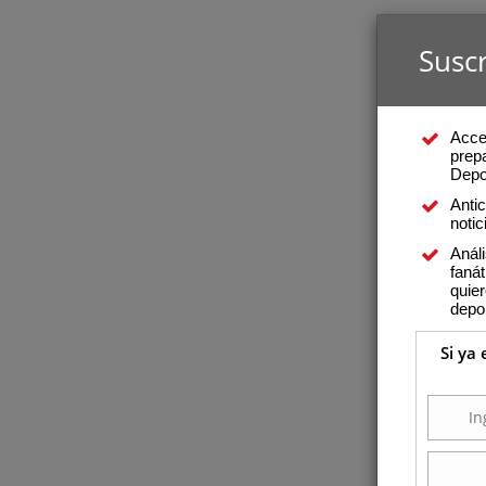
Suscr
Acce
prepa
Depo
Anti
notic
Análi
fanát
quier
depo
Si ya 