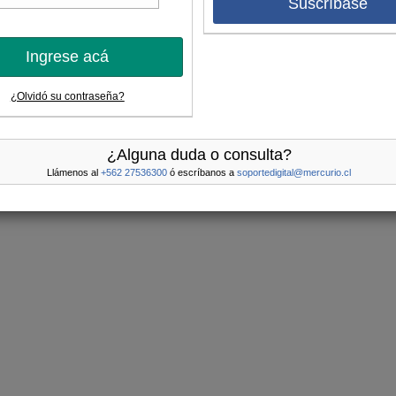
Suscríbase
Ingrese acá
¿Olvidó su contraseña?
¿Alguna duda o consulta?
Llámenos al
+562 27536300
ó escríbanos a
soportedigital@mercurio.cl