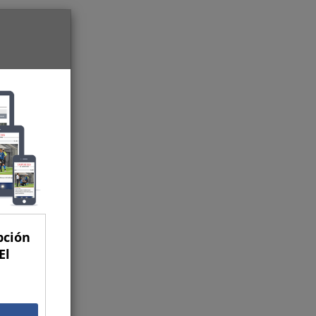
pción
El