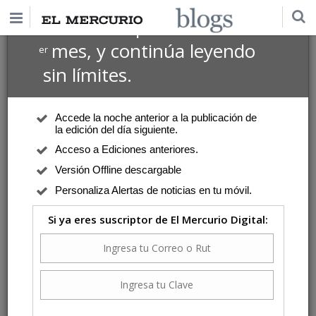
$1 USD
Suscríbete por
el 1
mes, y continúa leyendo
er
P. José Yuraszeck
sin límites.
El Evangelio hoy
| Domingo 28 de Enero de 2024
Crisis de liderazgo
Accede la noche anterior a la publicación de
Todos quedaron asombrados y se preguntaban unos a otros: “¿Qué es
la edición del día siguiente.
esto? ¡Enseña de una manera nueva, llena de autoridad; da órdenes a
Acceso a Ediciones anteriores.
los espíritus impuros, y estos le obedecen!” Les enseñaba como quien
tiene autoridad.
Versión Offline descargable
Personaliza Alertas de noticias en tu móvil.
Si ya eres suscriptor de El Mercurio Digital:
El Evangelio hoy
| Domingo 24 de Septiembre de 2023
Los últimos primero
"Jesús dijo a sus discípulos: muchos de los primeros serán los últimos,
y muchos de los últimos serán los primeros".(Mt. 20,16)