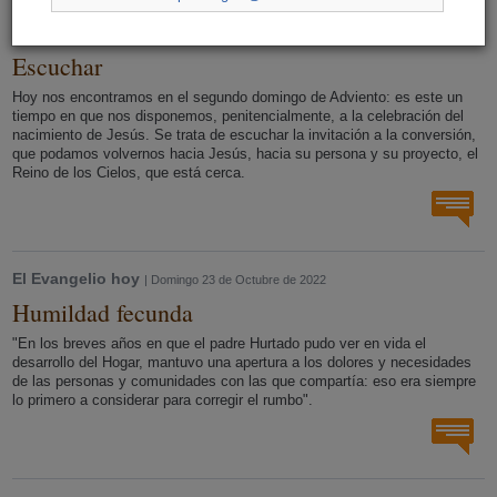
El Evangelio hoy
| Domingo 4 de Diciembre de 2022
Escuchar
Hoy nos encontramos en el segundo domingo de Adviento: es este un
tiempo en que nos disponemos, penitencialmente, a la celebración del
nacimiento de Jesús. Se trata de escuchar la invitación a la conversión,
que podamos volvernos hacia Jesús, hacia su persona y su proyecto, el
Reino de los Cielos, que está cerca.
El Evangelio hoy
| Domingo 23 de Octubre de 2022
Humildad fecunda
"En los breves años en que el padre Hurtado pudo ver en vida el
desarrollo del Hogar, mantuvo una apertura a los dolores y necesidades
de las personas y comunidades con las que compartía: eso era siempre
lo primero a considerar para corregir el rumbo".