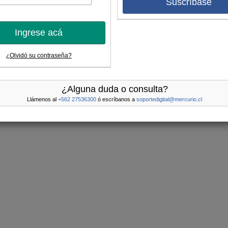
Suscríbase
Ingrese acá
¿Olvidó su contraseña?
¿Alguna duda o consulta?
Llámenos al
+562 27536300
ó escríbanos a
soportedigital@mercurio.cl