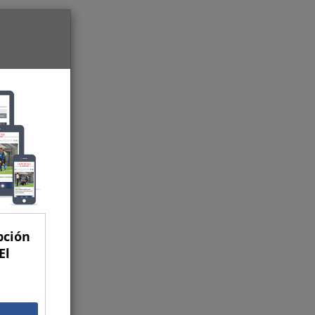
pción
El