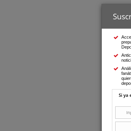
Suscr
Acce
prepa
Depo
Anti
notic
Análi
fanát
quier
depo
Si ya 