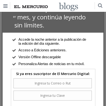
$1 USD
Suscríbete por
el 1
mes, y continúa leyendo
er
Yaksic, Andrés
sin límites.
Cultura
| Lunes 14 de Octubre de 2019
Una italiana que regresa exitosa
Accede la noche anterior a la publicación de
"Marcela González fue una Elvira desenvuelta y segura; con agudos
la edición del día siguiente.
poderosos, mas no estridentes, logró superar sin dificultad el volumen
Acceso a Ediciones anteriores.
orquestal y los pasajes concertados. Cecilia Barrientos y Eleomar Cuello
fueron correctos Zulma y Haly respectivamente...".
Versión Offline descargable
Comente
Personaliza Alertas de noticias en tu móvil.
Si ya eres suscriptor de El Mercurio Digital:
Cultura
| Martes 27 de Agosto de 2019
Rodelinda de Haendel: Uno de los mayores
logros de las últimas temporadas
"Esta producción, que podría encontrarse en cualquier teatro de primera
línea mundial, no solo marca un hito en la trayectoria de nuestro teatro,