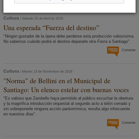
Cultura
| Sábado 20 de Abril de 2019
Una esperada “Fuerza del destino”
"Ningún gustador de la ópera debe perderse esta producción valiosísima.
No sabemos cuándo podrá el destino depararle otra
Forza
a Santiago".
Comente
Cultura
| Martes 13 de Noviembre de 2018
"Norma" de Bellini en el Municipal de
Santiago: Un elenco estelar con buenas voces
"Es valioso que Zambello haya permitido al público escuchar la obertura
y la magnífica introducción orquestal al segundo acto a telón cerrado y
sin sobreponerle ninguna acción pantomímica; resulta algo infrecuente
en nuestros días".
Comente