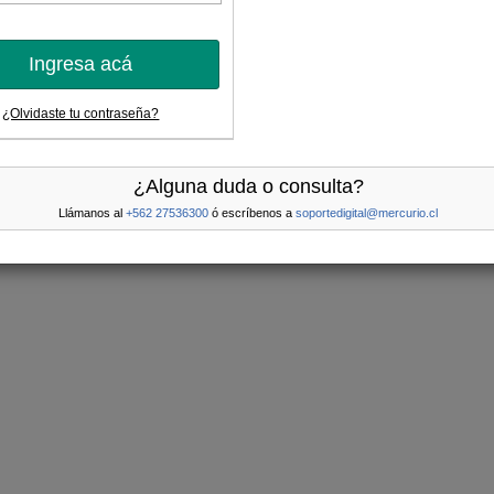
Ingresa acá
¿Olvidaste tu contraseña?
¿Alguna duda o consulta?
Llámanos al
+562 27536300
ó escríbenos a
soportedigital@mercurio.cl