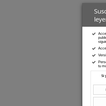
Sus
leye
Acced
publi
sigui
Acce
Vers
Perso
tu mó
Si