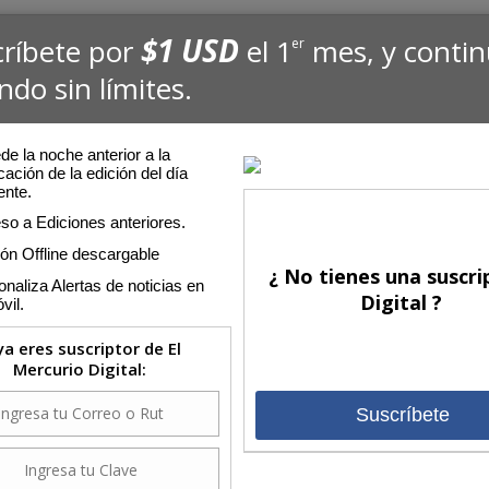
$1 USD
críbete por
el 1
mes, y conti
er
ndo sin límites.
e la noche anterior a la
cación de la edición del día
ente.
so a Ediciones anteriores.
ión Offline descargable
¿ No tienes una suscri
naliza Alertas de noticias en
Digital ?
vil.
 ya eres suscriptor de El
Mercurio Digital:
Suscríbete