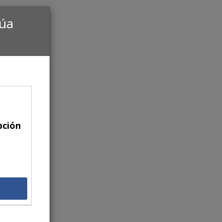
núa
pción