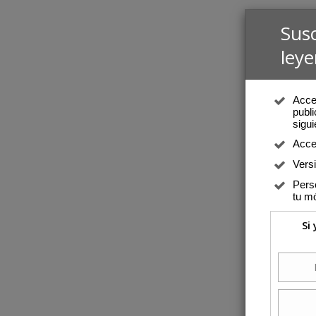
Sus
leye
Acced
publi
sigui
Acce
Vers
Perso
tu mó
Si