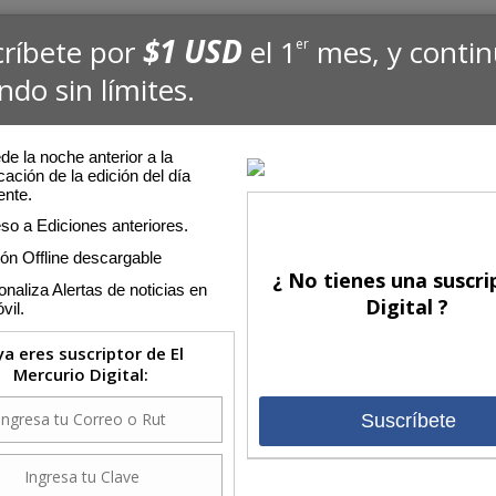
$1 USD
críbete por
el 1
mes, y conti
er
ndo sin límites.
e la noche anterior a la
cación de la edición del día
ente.
so a Ediciones anteriores.
ión Offline descargable
¿ No tienes una suscri
naliza Alertas de noticias en
Digital ?
vil.
 ya eres suscriptor de El
Mercurio Digital:
Suscríbete