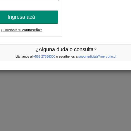
Ingresa acá
¿Olvidaste tu contraseña?
¿Alguna duda o consulta?
Llámanos al
+562 27536300
ó escríbenos a
soportedigital@mercurio.cl