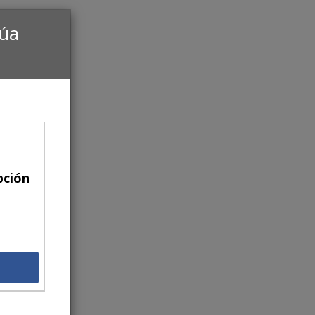
núa
pción