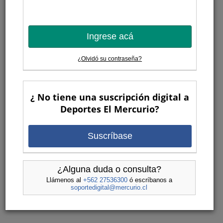
Ingrese acá
¿Olvidó su contraseña?
¿ No tiene una suscripción digital a
Deportes El Mercurio?
Suscríbase
¿Alguna duda o consulta?
Llámenos al
+562 27536300
ó escríbanos a
soportedigital@mercurio.cl