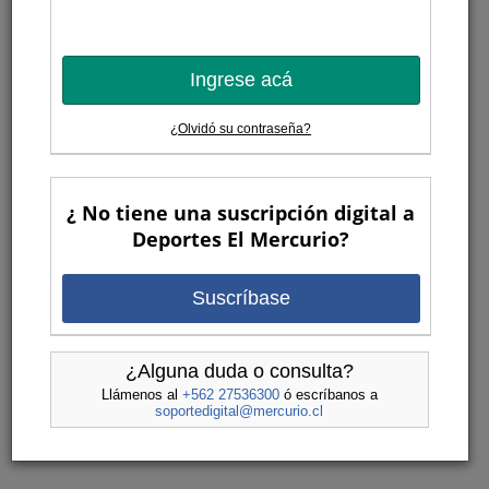
Ingrese acá
¿Olvidó su contraseña?
¿ No tiene una suscripción digital a
Deportes El Mercurio?
Suscríbase
¿Alguna duda o consulta?
Llámenos al
+562 27536300
ó escríbanos a
soportedigital@mercurio.cl