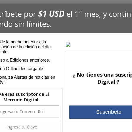
$1 USD
críbete por
el 1
mes, y conti
er
ndo sin límites.
e la noche anterior a la
cación de la edición del día
ente.
so a Ediciones anteriores.
ión Offline descargable
¿ No tienes una suscri
naliza Alertas de noticias en
Digital ?
vil.
 ya eres suscriptor de El
Mercurio Digital:
Suscríbete