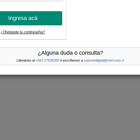
Ingresa acá
¿Olvidaste tu contraseña?
¿Alguna duda o consulta?
Llámanos al
+562 27536300
ó escríbenos a
soportedigital@mercurio.cl