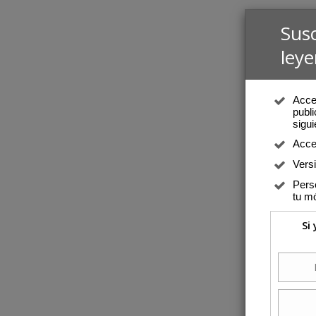
Sus
leye
Acced
publi
sigui
Acce
Vers
Perso
tu mó
Si