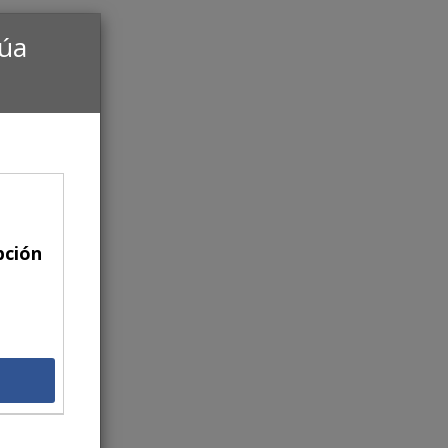
núa
pción