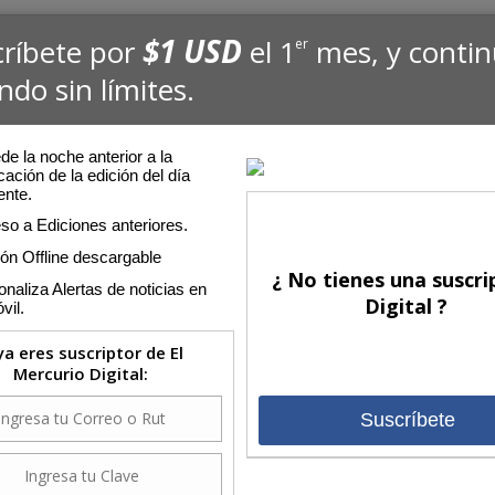
$1 USD
críbete por
el 1
mes, y conti
er
ndo sin límites.
e la noche anterior a la
cación de la edición del día
ente.
so a Ediciones anteriores.
ión Offline descargable
¿ No tienes una suscri
naliza Alertas de noticias en
Digital ?
vil.
 ya eres suscriptor de El
Mercurio Digital:
Suscríbete