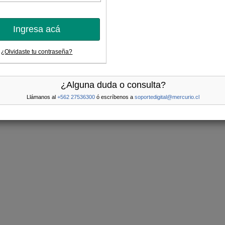
Ingresa acá
¿Olvidaste tu contraseña?
¿Alguna duda o consulta?
Llámanos al
+562 27536300
ó escríbenos a
soportedigital@mercurio.cl