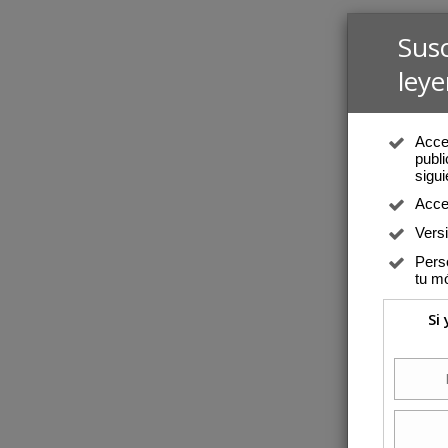
Sus
leye
Acced
publi
sigui
Acce
Vers
Perso
tu mó
Si