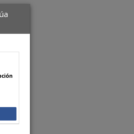
núa
pción