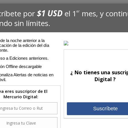
$1 USD
críbete por
el 1
mes, y conti
er
ndo sin límites.
e la noche anterior a la
cación de la edición del día
ente.
so a Ediciones anteriores.
ión Offline descargable
¿ No tienes una suscri
naliza Alertas de noticias en
Digital ?
vil.
 ya eres suscriptor de El
Mercurio Digital:
Suscríbete