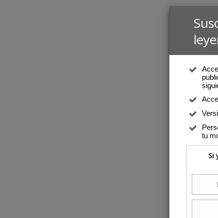
Sus
leye
Acced
publi
sigui
Acce
Vers
Perso
tu mó
Si