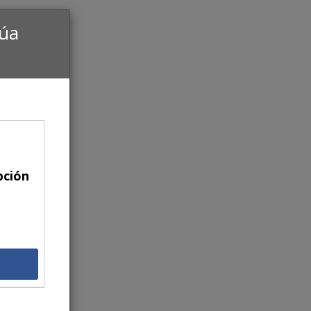
núa
pción