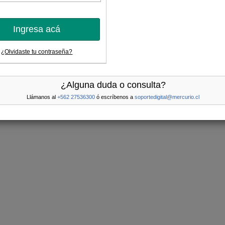
Ingresa acá
¿Olvidaste tu contraseña?
¿Alguna duda o consulta?
Llámanos al
+562 27536300
ó escríbenos a
soportedigital@mercurio.cl