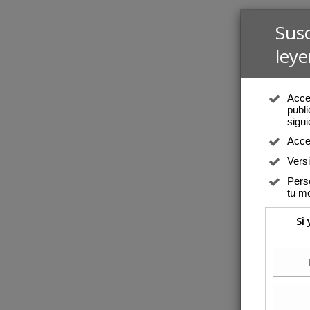
Sus
leye
Acced
publi
sigui
Acce
Vers
Perso
tu mó
Si