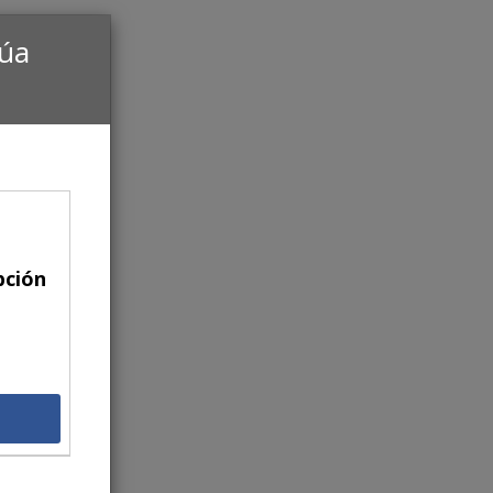
núa
pción