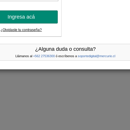
Ingresa acá
¿Olvidaste tu contraseña?
¿Alguna duda o consulta?
Llámanos al
+562 27536300
ó escríbenos a
soportedigital@mercurio.cl