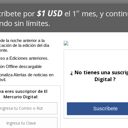
$1 USD
críbete por
el 1
mes, y conti
er
ndo sin límites.
e la noche anterior a la
cación de la edición del día
ente.
so a Ediciones anteriores.
ión Offline descargable
¿ No tienes una suscri
naliza Alertas de noticias en
Digital ?
vil.
 ya eres suscriptor de El
Mercurio Digital:
Suscríbete