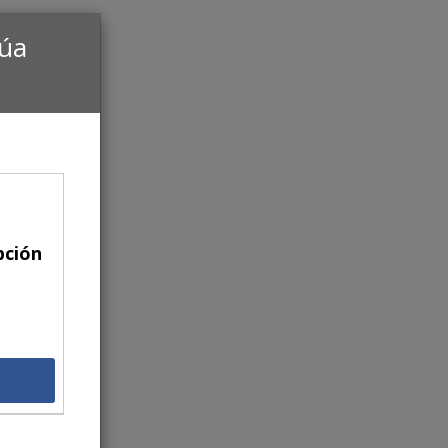
núa
pción