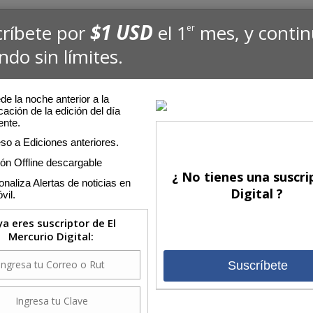
$1 USD
críbete por
el 1
mes, y conti
er
ndo sin límites.
e la noche anterior a la
cación de la edición del día
ente.
so a Ediciones anteriores.
ión Offline descargable
¿ No tienes una suscri
naliza Alertas de noticias en
Digital ?
vil.
 ya eres suscriptor de El
Mercurio Digital:
Suscríbete