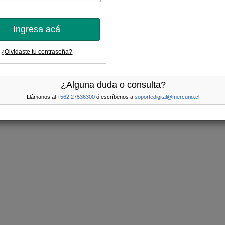
Ingresa acá
¿Olvidaste tu contraseña?
¿Alguna duda o consulta?
Llámanos al
+562 27536300
ó escríbenos a
soportedigital@mercurio.cl