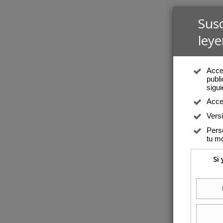
Sus
leye
Acced
publi
sigui
Acce
Vers
Perso
tu mó
Si