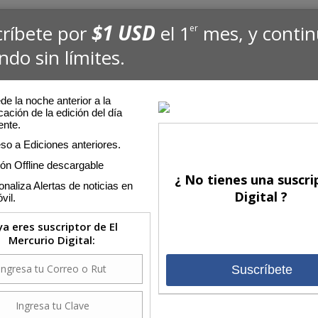
$1 USD
críbete por
el 1
mes, y conti
er
ndo sin límites.
e la noche anterior a la
cación de la edición del día
ente.
so a Ediciones anteriores.
ión Offline descargable
¿ No tienes una suscri
naliza Alertas de noticias en
Digital ?
vil.
 ya eres suscriptor de El
Mercurio Digital:
Suscríbete