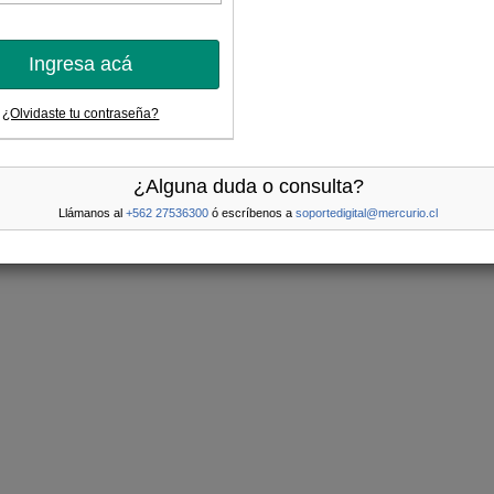
Ingresa acá
¿Olvidaste tu contraseña?
¿Alguna duda o consulta?
Llámanos al
+562 27536300
ó escríbenos a
soportedigital@mercurio.cl