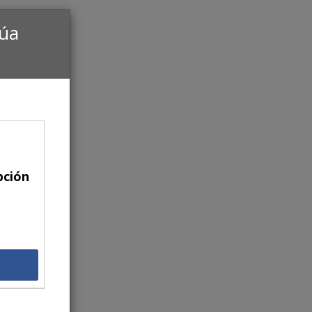
núa
pción