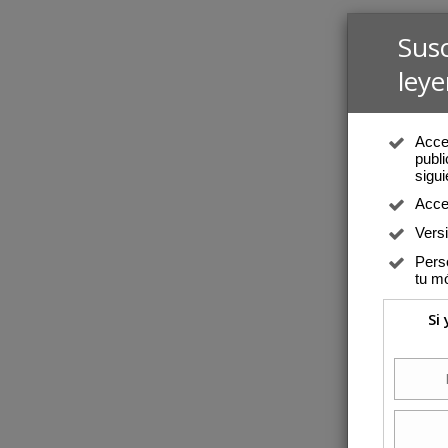
Sus
leye
Acced
publi
sigui
Acce
Vers
Perso
tu mó
Si