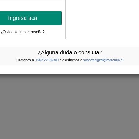
Ingresa acá
¿Olvidaste tu contraseña?
¿Alguna duda o consulta?
Llámanos al
+562 27536300
ó escríbenos a
soportedigital@mercurio.cl