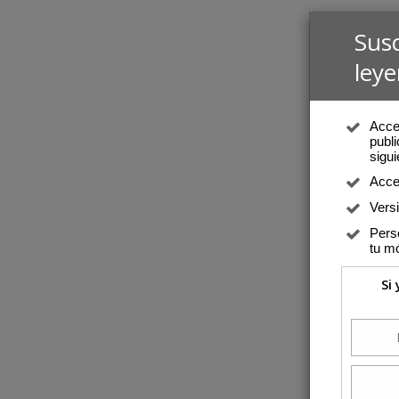
Sus
leye
Acced
publi
sigui
Acce
Vers
Perso
tu mó
Si