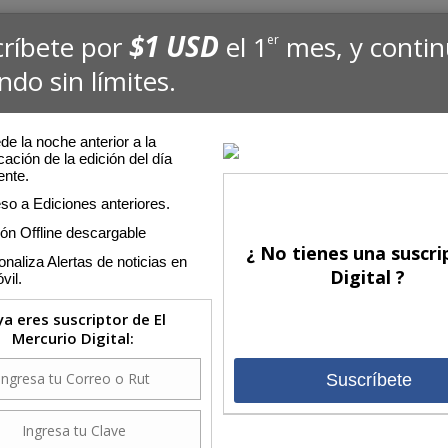
$1 USD
críbete por
el 1
mes, y conti
er
ndo sin límites.
e la noche anterior a la
cación de la edición del día
ente.
so a Ediciones anteriores.
ión Offline descargable
¿ No tienes una suscri
naliza Alertas de noticias en
Digital ?
vil.
 ya eres suscriptor de El
Mercurio Digital:
Suscríbete