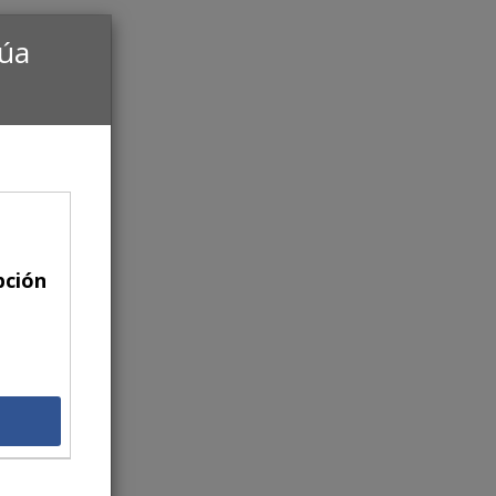
núa
pción