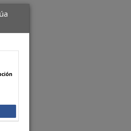
núa
pción