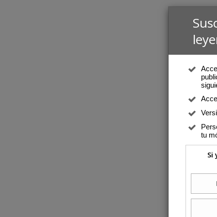
Sus
leye
Acced
publi
sigui
Acce
Vers
Perso
tu mó
Si