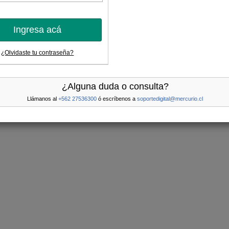
Ingresa acá
¿Olvidaste tu contraseña?
¿Alguna duda o consulta?
Llámanos al
+562 27536300
ó escríbenos a
soportedigital@mercurio.cl