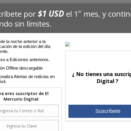
$1 USD
críbete por
el 1
mes, y conti
er
ndo sin límites.
e la noche anterior a la
cación de la edición del día
ente.
so a Ediciones anteriores.
ión Offline descargable
¿ No tienes una suscri
naliza Alertas de noticias en
Digital ?
vil.
 ya eres suscriptor de El
Mercurio Digital:
Suscríbete