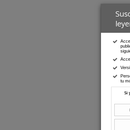
Sus
leye
Acced
publi
sigui
Acce
Vers
Perso
tu mó
Si