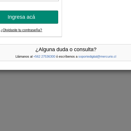
Ingresa acá
¿Olvidaste tu contraseña?
¿Alguna duda o consulta?
Llámanos al
+562 27536300
ó escríbenos a
soportedigital@mercurio.cl