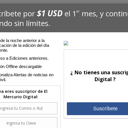
$1 USD
críbete por
el 1
mes, y conti
er
ndo sin límites.
e la noche anterior a la
cación de la edición del día
ente.
so a Ediciones anteriores.
ión Offline descargable
¿ No tienes una suscri
naliza Alertas de noticias en
Digital ?
vil.
 ya eres suscriptor de El
Mercurio Digital:
Suscríbete