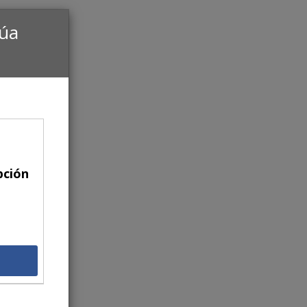
núa
pción