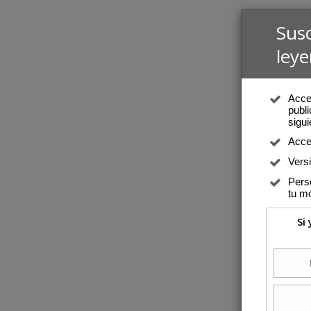
Sus
leye
Acced
publi
sigui
Acce
Vers
Perso
tu mó
Si