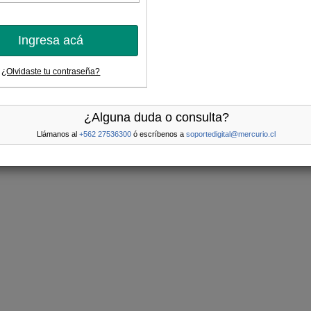
Ingresa acá
¿Olvidaste tu contraseña?
¿Alguna duda o consulta?
Llámanos al
+562 27536300
ó escríbenos a
soportedigital@mercurio.cl