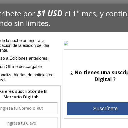
$1 USD
críbete por
el 1
mes, y conti
er
ndo sin límites.
e la noche anterior a la
cación de la edición del día
ente.
so a Ediciones anteriores.
ión Offline descargable
¿ No tienes una suscri
naliza Alertas de noticias en
Digital ?
vil.
 ya eres suscriptor de El
Mercurio Digital:
Suscríbete