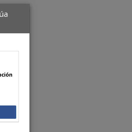
núa
pción