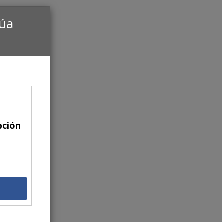
núa
pción