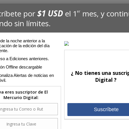
$1 USD
críbete por
el 1
mes, y conti
er
ndo sin límites.
e la noche anterior a la
cación de la edición del día
ente.
so a Ediciones anteriores.
ión Offline descargable
¿ No tienes una suscri
naliza Alertas de noticias en
Digital ?
vil.
 ya eres suscriptor de El
Mercurio Digital:
Suscríbete