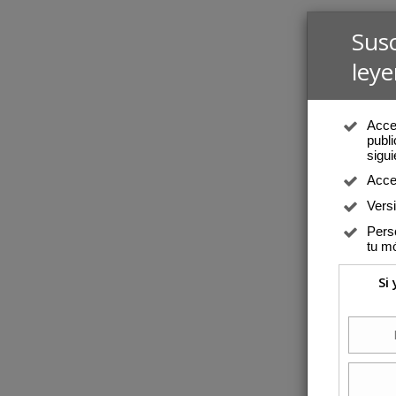
Sus
leye
Acced
publi
sigui
Acce
Vers
Perso
tu mó
Si