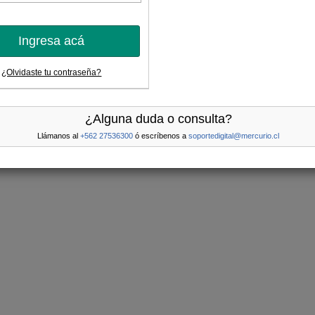
Ingresa acá
¿Olvidaste tu contraseña?
¿Alguna duda o consulta?
Llámanos al
+562 27536300
ó escríbenos a
soportedigital@mercurio.cl