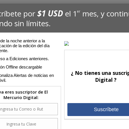
$1 USD
críbete por
el 1
mes, y conti
er
ndo sin límites.
e la noche anterior a la
cación de la edición del día
ente.
so a Ediciones anteriores.
ión Offline descargable
¿ No tienes una suscri
naliza Alertas de noticias en
Digital ?
vil.
 ya eres suscriptor de El
Mercurio Digital:
Suscríbete