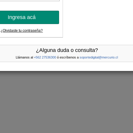
Ingresa acá
¿Olvidaste tu contraseña?
¿Alguna duda o consulta?
Llámanos al
+562 27536300
ó escríbenos a
soportedigital@mercurio.cl