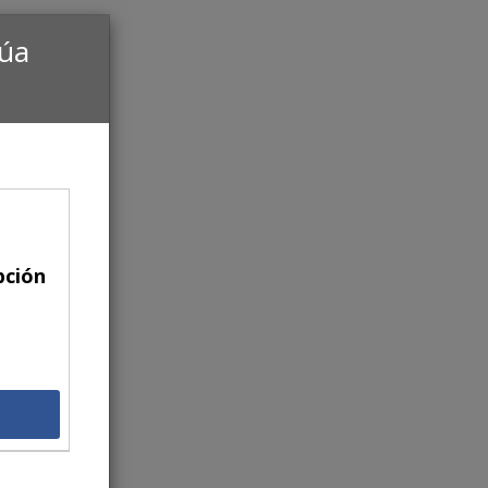
núa
pción