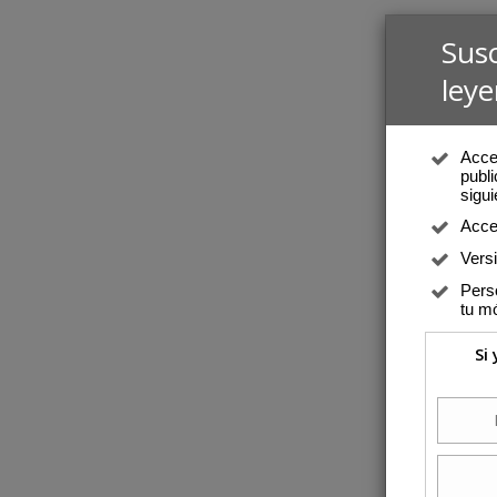
Sus
leye
Acced
publi
sigui
Acce
Vers
Perso
tu mó
Si