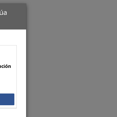
núa
pción