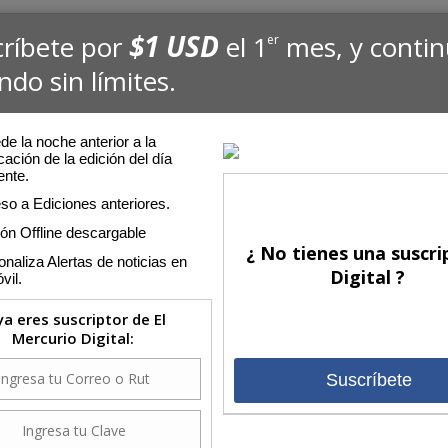
$1 USD
críbete por
el 1
mes, y conti
er
ndo sin límites.
e la noche anterior a la
cación de la edición del día
ente.
so a Ediciones anteriores.
ión Offline descargable
¿ No tienes una suscri
naliza Alertas de noticias en
Digital ?
vil.
 ya eres suscriptor de El
Mercurio Digital:
Suscríbete