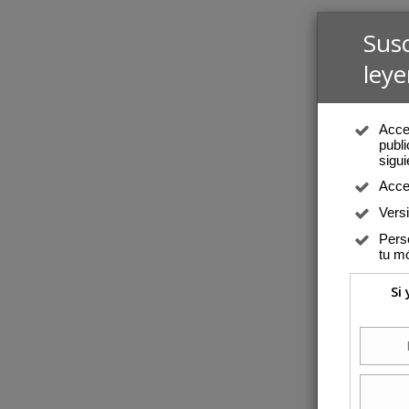
Sus
leye
Acced
publi
sigui
Acce
Vers
Perso
tu mó
Si