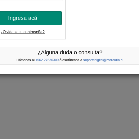
Ingresa acá
¿Olvidaste tu contraseña?
¿Alguna duda o consulta?
Llámanos al
+562 27536300
ó escríbenos a
soportedigital@mercurio.cl