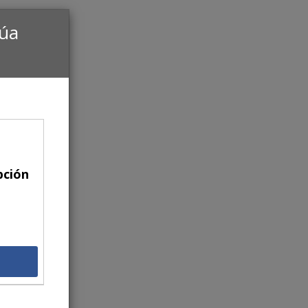
núa
pción