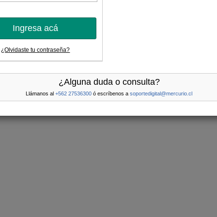
Ingresa acá
¿Olvidaste tu contraseña?
¿Alguna duda o consulta?
Llámanos al
+562 27536300
ó escríbenos a
soportedigital@mercurio.cl