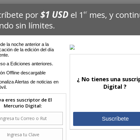
$1 USD
críbete por
el 1
mes, y conti
er
ndo sin límites.
e la noche anterior a la
cación de la edición del día
ente.
so a Ediciones anteriores.
ión Offline descargable
¿ No tienes una suscri
naliza Alertas de noticias en
Digital ?
vil.
 ya eres suscriptor de El
Mercurio Digital:
Suscríbete