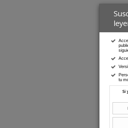
Sus
leye
Acced
publi
sigui
Acce
Vers
Perso
tu mó
Si