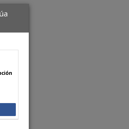
núa
pción