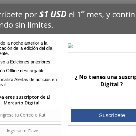
$1 USD
críbete por
el 1
mes, y conti
er
ndo sin límites.
e la noche anterior a la
cación de la edición del día
ente.
so a Ediciones anteriores.
ión Offline descargable
¿ No tienes una suscri
naliza Alertas de noticias en
Digital ?
vil.
 ya eres suscriptor de El
Mercurio Digital:
Suscríbete