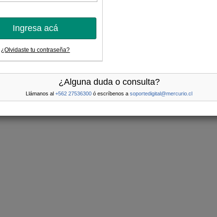
Ingresa acá
¿Olvidaste tu contraseña?
¿Alguna duda o consulta?
Llámanos al
+562 27536300
ó escríbenos a
soportedigital@mercurio.cl