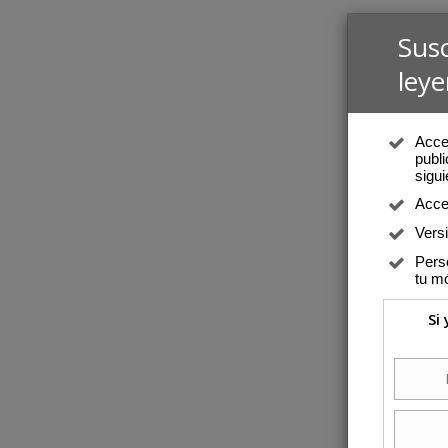
Sus
leye
Acced
publi
sigui
Acce
Vers
Perso
tu mó
Si