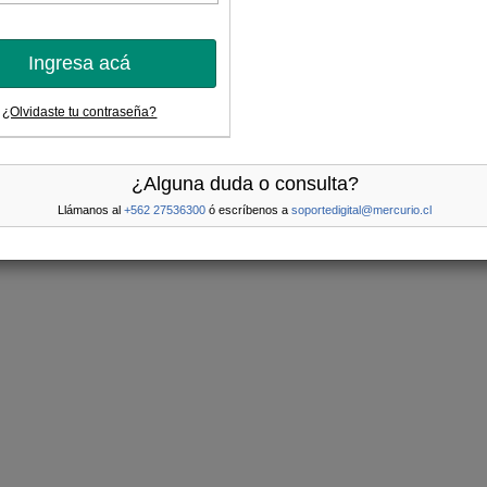
Ingresa acá
¿Olvidaste tu contraseña?
¿Alguna duda o consulta?
Llámanos al
+562 27536300
ó escríbenos a
soportedigital@mercurio.cl