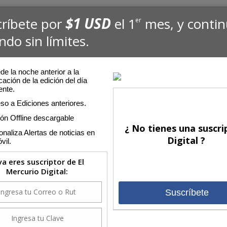
$1 USD
críbete por
el 1
mes, y conti
er
ndo sin límites.
e la noche anterior a la
cación de la edición del día
ente.
so a Ediciones anteriores.
ión Offline descargable
¿ No tienes una suscri
naliza Alertas de noticias en
Digital ?
vil.
 ya eres suscriptor de El
Mercurio Digital:
Suscríbete