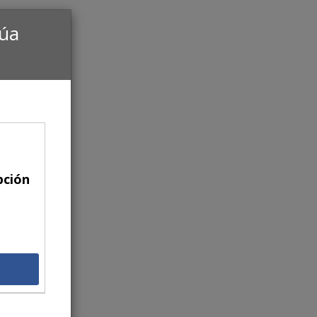
núa
pción