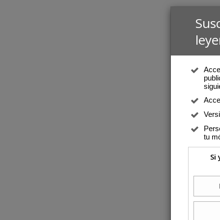
Sus
leye
Acced
publi
sigui
Acce
Vers
Perso
tu mó
Si