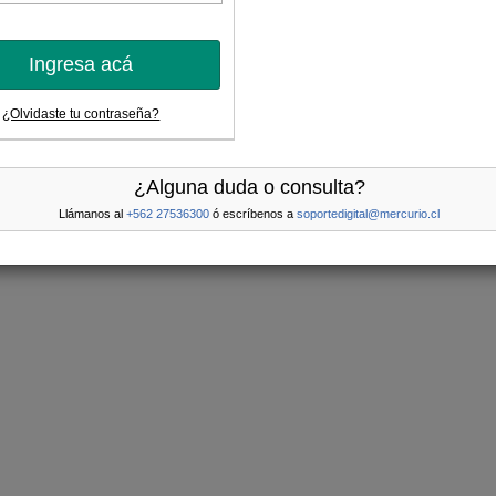
Ingresa acá
¿Olvidaste tu contraseña?
¿Alguna duda o consulta?
Llámanos al
+562 27536300
ó escríbenos a
soportedigital@mercurio.cl