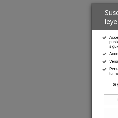
Sus
leye
Acced
publi
sigui
Acce
Vers
Perso
tu mó
Si