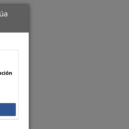
núa
pción