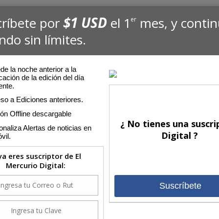
$1 USD
críbete por
el 1
mes, y conti
er
ndo sin límites.
e la noche anterior a la
cación de la edición del día
ente.
so a Ediciones anteriores.
ión Offline descargable
¿ No tienes una suscri
naliza Alertas de noticias en
Digital ?
vil.
 ya eres suscriptor de El
Mercurio Digital:
Suscríbete