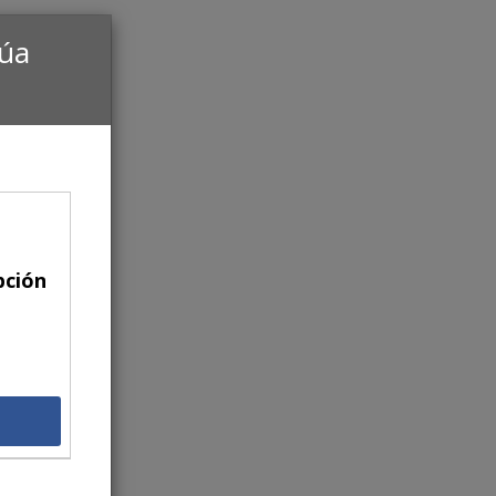
núa
pción