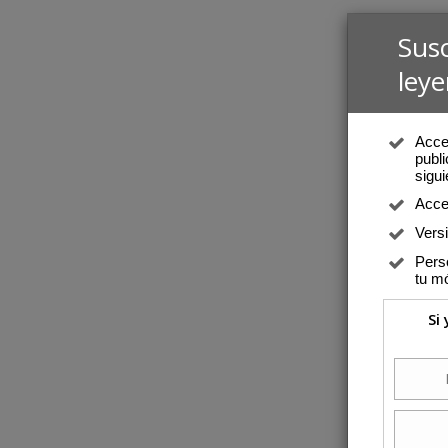
Sus
leye
Acced
publi
sigui
Acce
Vers
Perso
tu mó
Si