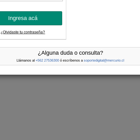
Ingresa acá
¿Olvidaste tu contraseña?
¿Alguna duda o consulta?
Llámanos al
+562 27536300
ó escríbenos a
soportedigital@mercurio.cl