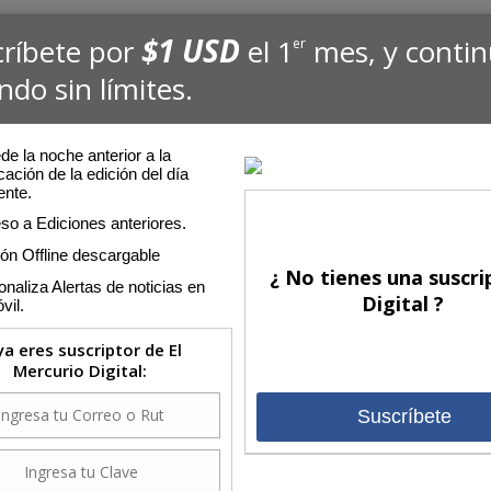
$1 USD
críbete por
el 1
mes, y conti
er
ndo sin límites.
e la noche anterior a la
cación de la edición del día
ente.
so a Ediciones anteriores.
ión Offline descargable
¿ No tienes una suscri
naliza Alertas de noticias en
Digital ?
vil.
 ya eres suscriptor de El
Mercurio Digital:
Suscríbete