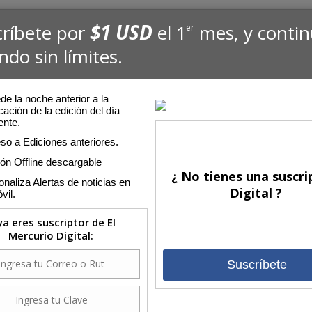
$1 USD
críbete por
el 1
mes, y conti
er
ndo sin límites.
e la noche anterior a la
cación de la edición del día
ente.
so a Ediciones anteriores.
ión Offline descargable
¿ No tienes una suscri
naliza Alertas de noticias en
Digital ?
vil.
 ya eres suscriptor de El
Mercurio Digital:
Suscríbete