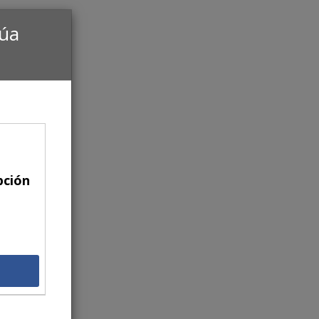
núa
pción