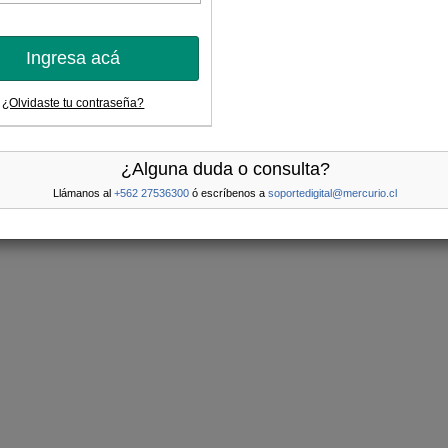
Ingresa acá
¿Olvidaste tu contraseña?
¿Alguna duda o consulta?
Llámanos al
+562 27536300
ó escríbenos a
soportedigital@mercurio.cl