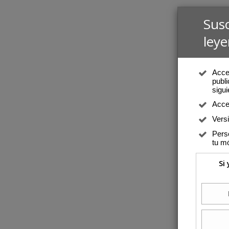
Sus
leye
Acced
publi
sigui
Acce
Vers
Perso
tu mó
Si