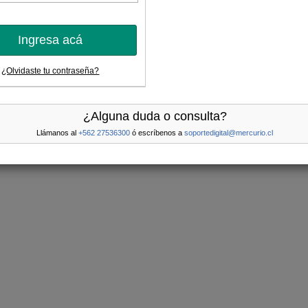
Ingresa acá
¿Olvidaste tu contraseña?
¿Alguna duda o consulta?
Llámanos al
+562 27536300
ó escríbenos a
soportedigital@mercurio.cl