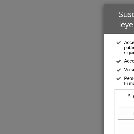
Sus
leye
Acced
publi
sigui
Acce
Vers
Perso
tu mó
Si