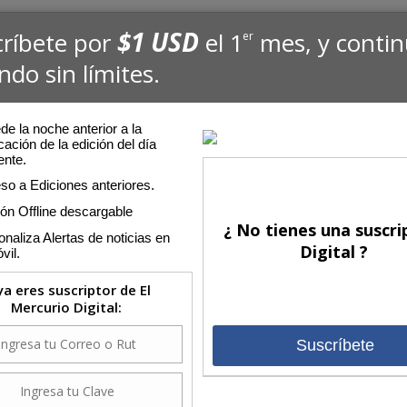
$1 USD
críbete por
el 1
mes, y conti
er
ndo sin límites.
e la noche anterior a la
cación de la edición del día
ente.
so a Ediciones anteriores.
ión Offline descargable
¿ No tienes una suscri
naliza Alertas de noticias en
Digital ?
vil.
 ya eres suscriptor de El
Mercurio Digital:
Suscríbete