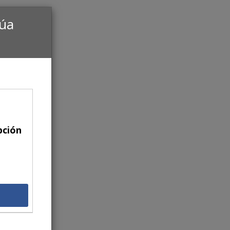
núa
pción