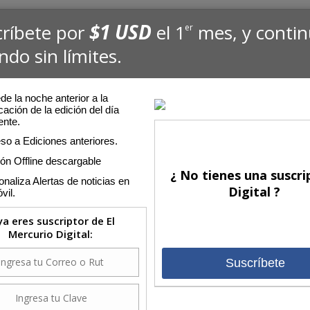
$1 USD
críbete por
el 1
mes, y conti
er
ndo sin límites.
e la noche anterior a la
cación de la edición del día
ente.
so a Ediciones anteriores.
ión Offline descargable
¿ No tienes una suscri
naliza Alertas de noticias en
Digital ?
vil.
 ya eres suscriptor de El
Mercurio Digital:
Suscríbete