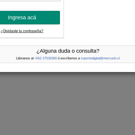
Ingresa acá
¿Olvidaste tu contraseña?
¿Alguna duda o consulta?
Llámanos al
+562 27536300
ó escríbenos a
soportedigital@mercurio.cl