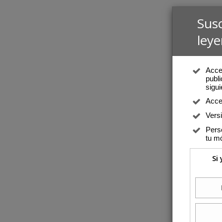
Sus
leye
Acced
publi
sigui
Acce
Vers
Perso
tu mó
Si