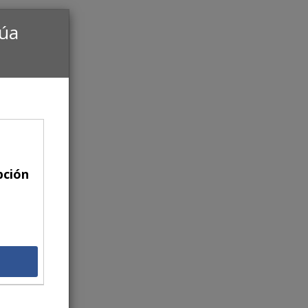
núa
pción